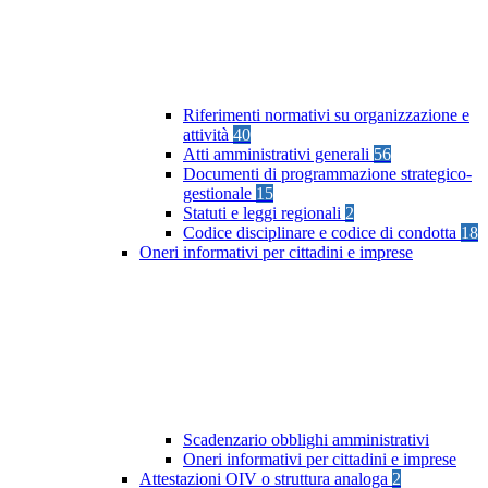
Riferimenti normativi su organizzazione e
attività
40
Atti amministrativi generali
56
Documenti di programmazione strategico-
gestionale
15
Statuti e leggi regionali
2
Codice disciplinare e codice di condotta
18
Oneri informativi per cittadini e imprese
Scadenzario obblighi amministrativi
Oneri informativi per cittadini e imprese
Attestazioni OIV o struttura analoga
2