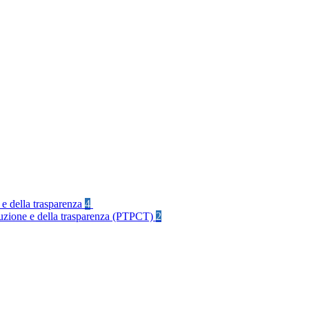
 e della trasparenza
4
rruzione e della trasparenza (PTPCT)
2