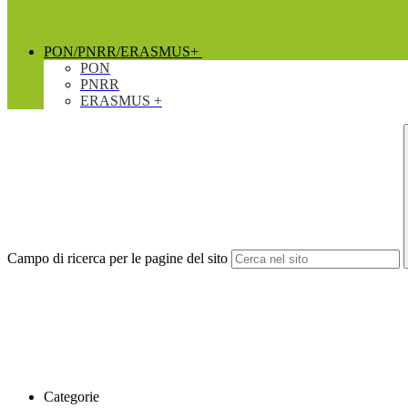
PON/PNRR/ERASMUS+
PON
PNRR
ERASMUS +
Campo di ricerca per le pagine del sito
Categorie