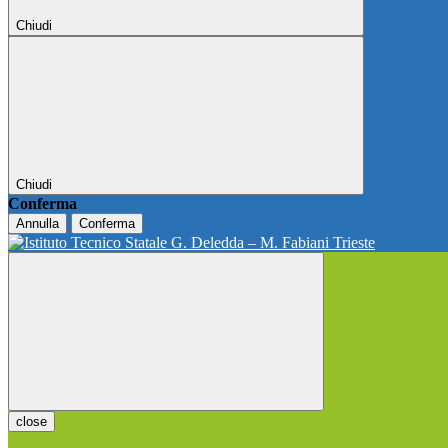
Chiudi
Chiudi
Conferma
Annulla
Conferma
close