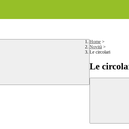
Home
>
Novità
>
Le circolari
Le circola