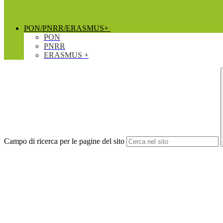
PON/PNRR/ERASMUS+
PON
PNRR
ERASMUS +
Campo di ricerca per le pagine del sito