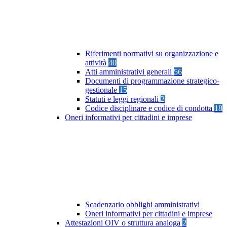
Riferimenti normativi su organizzazione e
attività
40
Atti amministrativi generali
56
Documenti di programmazione strategico-
gestionale
15
Statuti e leggi regionali
2
Codice disciplinare e codice di condotta
18
Oneri informativi per cittadini e imprese
Scadenzario obblighi amministrativi
Oneri informativi per cittadini e imprese
Attestazioni OIV o struttura analoga
2