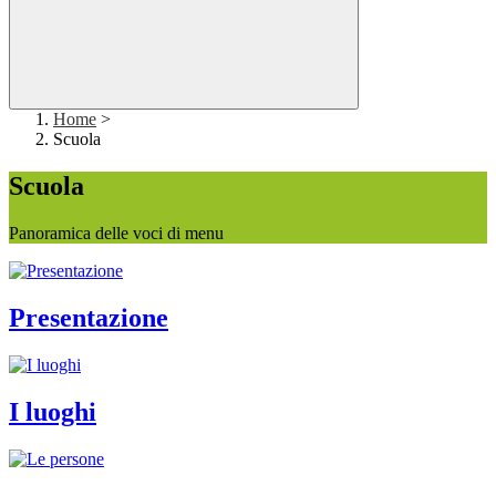
Home
>
Scuola
Scuola
Panoramica delle voci di menu
Presentazione
I luoghi