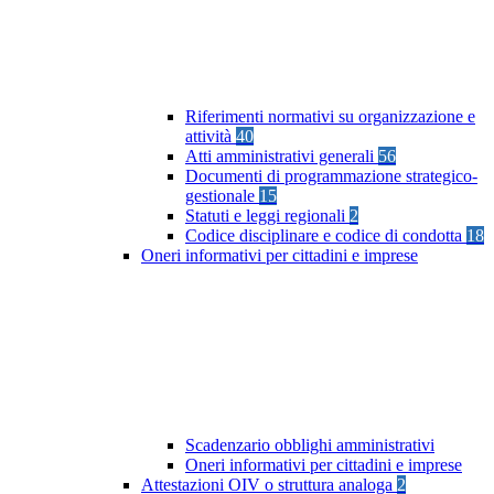
Riferimenti normativi su organizzazione e
attività
40
Atti amministrativi generali
56
Documenti di programmazione strategico-
gestionale
15
Statuti e leggi regionali
2
Codice disciplinare e codice di condotta
18
Oneri informativi per cittadini e imprese
Scadenzario obblighi amministrativi
Oneri informativi per cittadini e imprese
Attestazioni OIV o struttura analoga
2