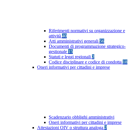
Riferimenti normativi su organizzazione e
attività
40
Atti amministrativi generali
56
Documenti di programmazione strategico-
gestionale
15
Statuti e leggi regionali
2
Codice disciplinare e codice di condotta
18
Oneri informativi per cittadini e imprese
Scadenzario obblighi amministrativi
Oneri informativi per cittadini e imprese
Attestazioni OIV o struttura analoga
2