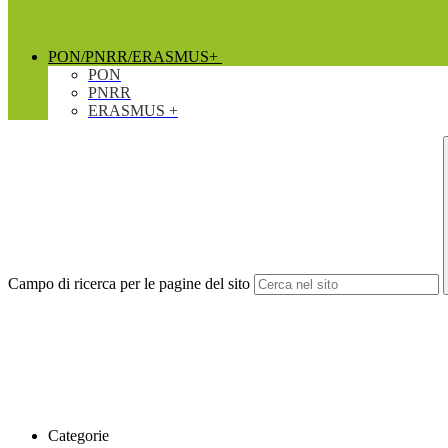
PON/PNRR/ERASMUS+
PON
PNRR
ERASMUS +
Campo di ricerca per le pagine del sito
Categorie