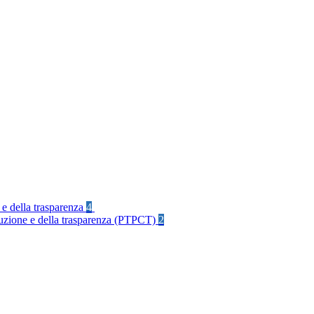
 e della trasparenza
4
rruzione e della trasparenza (PTPCT)
2