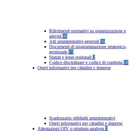
Riferimenti normativi su organizzazione e
attività
40
Atti amministrativi generali
56
Documenti di programmazione strategico-
gestionale
15
Statuti e leggi regionali
2
Codice disciplinare e codice di condotta
18
Oneri informativi per cittadini e imprese
Scadenzario obblighi amministrativi
Oneri informativi per cittadini e imprese
Attestazioni OIV o struttura analoga
2