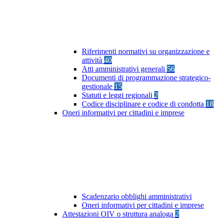
Riferimenti normativi su organizzazione e
attività
40
Atti amministrativi generali
56
Documenti di programmazione strategico-
gestionale
15
Statuti e leggi regionali
2
Codice disciplinare e codice di condotta
18
Oneri informativi per cittadini e imprese
Scadenzario obblighi amministrativi
Oneri informativi per cittadini e imprese
Attestazioni OIV o struttura analoga
2