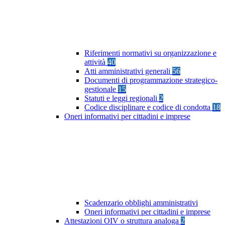
Riferimenti normativi su organizzazione e
attività
40
Atti amministrativi generali
56
Documenti di programmazione strategico-
gestionale
15
Statuti e leggi regionali
2
Codice disciplinare e codice di condotta
18
Oneri informativi per cittadini e imprese
Scadenzario obblighi amministrativi
Oneri informativi per cittadini e imprese
Attestazioni OIV o struttura analoga
2