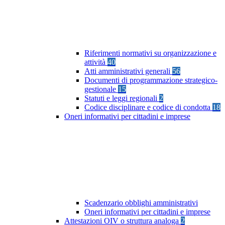
Riferimenti normativi su organizzazione e
attività
40
Atti amministrativi generali
56
Documenti di programmazione strategico-
gestionale
15
Statuti e leggi regionali
2
Codice disciplinare e codice di condotta
18
Oneri informativi per cittadini e imprese
Scadenzario obblighi amministrativi
Oneri informativi per cittadini e imprese
Attestazioni OIV o struttura analoga
2