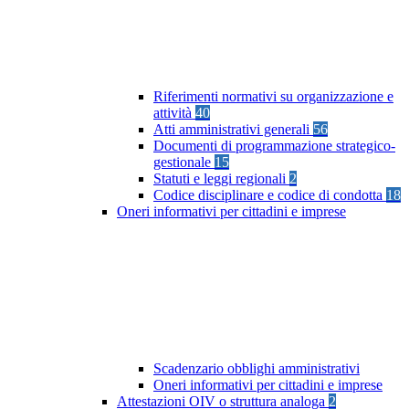
Riferimenti normativi su organizzazione e
attività
40
Atti amministrativi generali
56
Documenti di programmazione strategico-
gestionale
15
Statuti e leggi regionali
2
Codice disciplinare e codice di condotta
18
Oneri informativi per cittadini e imprese
Scadenzario obblighi amministrativi
Oneri informativi per cittadini e imprese
Attestazioni OIV o struttura analoga
2