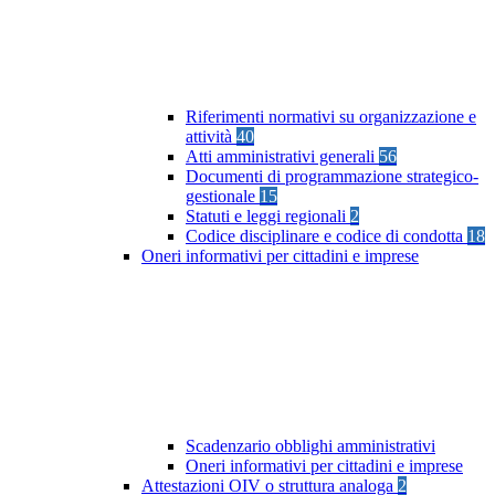
Riferimenti normativi su organizzazione e
attività
40
Atti amministrativi generali
56
Documenti di programmazione strategico-
gestionale
15
Statuti e leggi regionali
2
Codice disciplinare e codice di condotta
18
Oneri informativi per cittadini e imprese
Scadenzario obblighi amministrativi
Oneri informativi per cittadini e imprese
Attestazioni OIV o struttura analoga
2