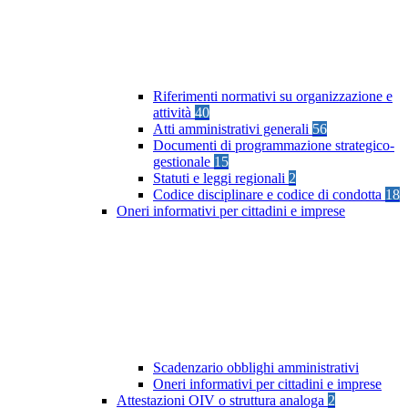
Riferimenti normativi su organizzazione e
attività
40
Atti amministrativi generali
56
Documenti di programmazione strategico-
gestionale
15
Statuti e leggi regionali
2
Codice disciplinare e codice di condotta
18
Oneri informativi per cittadini e imprese
Scadenzario obblighi amministrativi
Oneri informativi per cittadini e imprese
Attestazioni OIV o struttura analoga
2