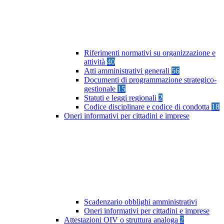
Riferimenti normativi su organizzazione e
attività
40
Atti amministrativi generali
56
Documenti di programmazione strategico-
gestionale
15
Statuti e leggi regionali
2
Codice disciplinare e codice di condotta
18
Oneri informativi per cittadini e imprese
Scadenzario obblighi amministrativi
Oneri informativi per cittadini e imprese
Attestazioni OIV o struttura analoga
2