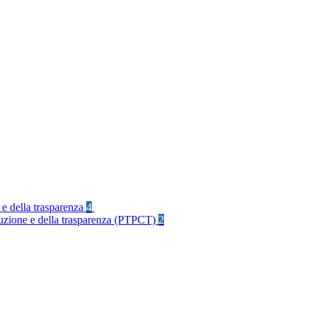
 e della trasparenza
4
rruzione e della trasparenza (PTPCT)
2