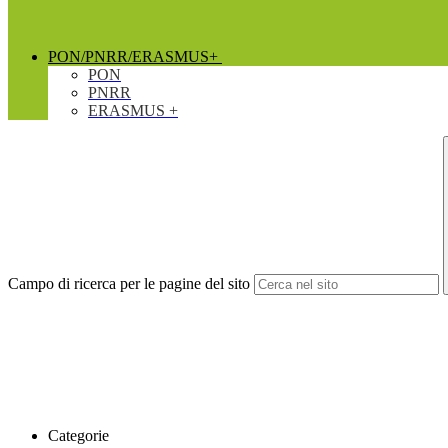
PON/PNRR/ERASMUS+
PON
PNRR
ERASMUS +
Campo di ricerca per le pagine del sito
Categorie