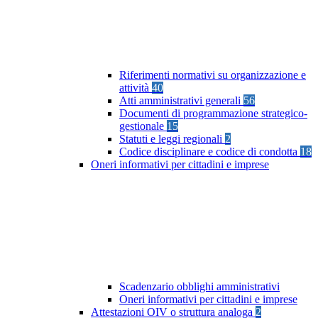
Riferimenti normativi su organizzazione e
attività
40
Atti amministrativi generali
56
Documenti di programmazione strategico-
gestionale
15
Statuti e leggi regionali
2
Codice disciplinare e codice di condotta
18
Oneri informativi per cittadini e imprese
Scadenzario obblighi amministrativi
Oneri informativi per cittadini e imprese
Attestazioni OIV o struttura analoga
2