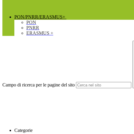
PON/PNRR/ERASMUS+
PON
PNRR
ERASMUS +
Campo di ricerca per le pagine del sito
Categorie