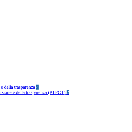
 e della trasparenza
4
rruzione e della trasparenza (PTPCT)
2