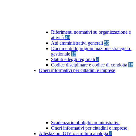
Riferimenti normativi su organizzazione e
attività
40
Atti amministrativi generali
56
Documenti di programmazione strategico-
gestionale
15
Statuti e leggi regionali
2
Codice disciplinare e codice di condotta
18
Oneri informativi per cittadini e imprese
Scadenzario obblighi amministrativi
Oneri informativi per cittadini e imprese
Attestazioni OIV o struttura analoga
2