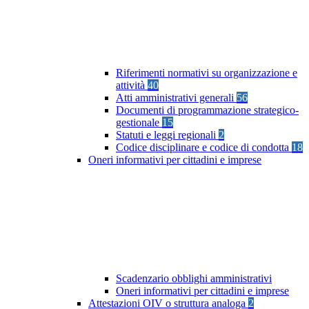
Riferimenti normativi su organizzazione e
attività
40
Atti amministrativi generali
56
Documenti di programmazione strategico-
gestionale
15
Statuti e leggi regionali
2
Codice disciplinare e codice di condotta
18
Oneri informativi per cittadini e imprese
Scadenzario obblighi amministrativi
Oneri informativi per cittadini e imprese
Attestazioni OIV o struttura analoga
2