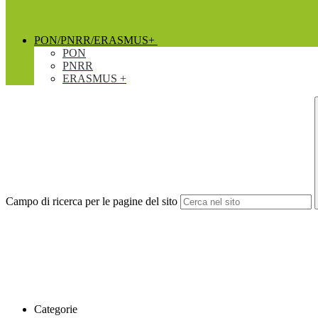
PON/PNRR/ERASMUS+
PON
PNRR
ERASMUS +
Campo di ricerca per le pagine del sito
Categorie