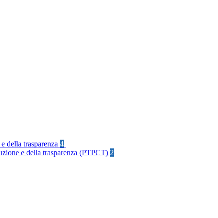
 e della trasparenza
4
rruzione e della trasparenza (PTPCT)
2