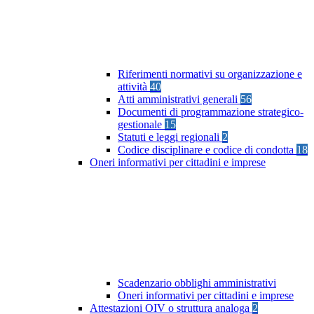
Riferimenti normativi su organizzazione e
attività
40
Atti amministrativi generali
56
Documenti di programmazione strategico-
gestionale
15
Statuti e leggi regionali
2
Codice disciplinare e codice di condotta
18
Oneri informativi per cittadini e imprese
Scadenzario obblighi amministrativi
Oneri informativi per cittadini e imprese
Attestazioni OIV o struttura analoga
2