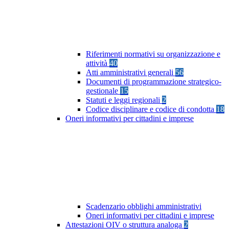
Riferimenti normativi su organizzazione e
attività
40
Atti amministrativi generali
56
Documenti di programmazione strategico-
gestionale
15
Statuti e leggi regionali
2
Codice disciplinare e codice di condotta
18
Oneri informativi per cittadini e imprese
Scadenzario obblighi amministrativi
Oneri informativi per cittadini e imprese
Attestazioni OIV o struttura analoga
2