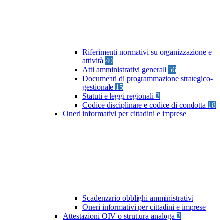
Riferimenti normativi su organizzazione e
attività
40
Atti amministrativi generali
56
Documenti di programmazione strategico-
gestionale
15
Statuti e leggi regionali
2
Codice disciplinare e codice di condotta
18
Oneri informativi per cittadini e imprese
Scadenzario obblighi amministrativi
Oneri informativi per cittadini e imprese
Attestazioni OIV o struttura analoga
2