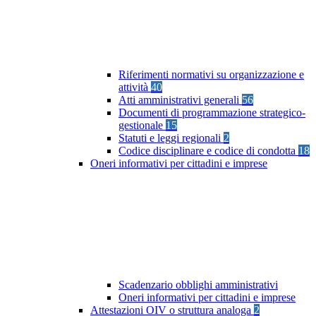
Riferimenti normativi su organizzazione e
attività
40
Atti amministrativi generali
56
Documenti di programmazione strategico-
gestionale
15
Statuti e leggi regionali
2
Codice disciplinare e codice di condotta
18
Oneri informativi per cittadini e imprese
Scadenzario obblighi amministrativi
Oneri informativi per cittadini e imprese
Attestazioni OIV o struttura analoga
2