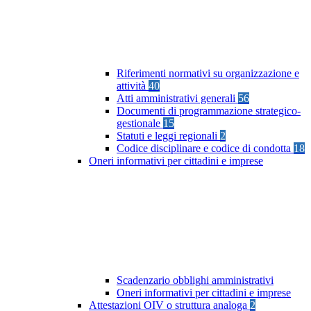
Riferimenti normativi su organizzazione e
attività
40
Atti amministrativi generali
56
Documenti di programmazione strategico-
gestionale
15
Statuti e leggi regionali
2
Codice disciplinare e codice di condotta
18
Oneri informativi per cittadini e imprese
Scadenzario obblighi amministrativi
Oneri informativi per cittadini e imprese
Attestazioni OIV o struttura analoga
2