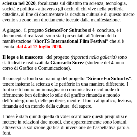
scienza nel 2020
, focalizzata sul dibattito tra scienza, tecnologia,
società e politica - attraverso gli occhi di chi vive nella periferia
cittadina, al fine di documentare la ricaduta culturale di questo macro
evento su zone non direttamente toccate dalla manifestazione.
A giugno, il progetto
ScienceFor Suburbs
si è concluso, e i
documentari realizzati sono stati presentati all’interno della
manifestazione “
shorTS International Film Festival
” che si è
tenuta
dal 4 al 12 luglio 2020.
Il logo e la mascotte
del progetto
(riportati nella galleria)
sono
stati ideati e realizzati da
Giancarlo Surez
(studente del 4 anno
corso di Grafica e Comunicazione).
Il concept si fonda sul naming del progetto
“ScienceForSuburbs”
:
tenere insieme la scienza e le periferie in una maniera differente. I
font scelti hanno un immaginario comunicativo e culturale di
riferimento ben definito: lo stile del graffito rimanda a mondo
dell’underground, delle periferie, mentre il font calligrafico, lezioso,
rimanda ad un mondo della cultura, del sapere.
L’idea è stata quindi quella di voler scardinare questi pregiudizi e
mettere in relazioni due mondi, che apparentemente sono lontani,
attraverso la soluzione grafica di inversione dell’aspettativa parola-
font.