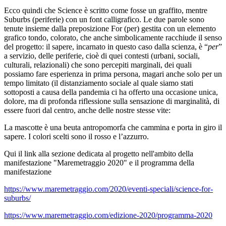
Ecco quindi che Science è scritto come fosse un graffito, mentre
Suburbs (periferie) con un font calligrafico. Le due parole sono
tenute insieme dalla preposizione For (per) gestita con un elemento
grafico tondo, colorato, che anche simbolicamente racchiude il senso
del progetto: il sapere, incarnato in questo caso dalla scienza, è “
per
”
a servizio, delle periferie, cioè di quei contesti (urbani, sociali,
culturali, relazionali) che sono percepiti marginali, dei quali
possiamo fare esperienza in prima persona, magari anche solo per un
tempo limitato (il distanziamento sociale al quale siamo stati
sottoposti a causa della pandemia ci ha offerto una occasione unica,
dolore, ma di profonda riflessione sulla sensazione di marginalità, di
essere fuori dal centro, anche delle nostre stesse vite:
La mascotte è una beuta antropomorfa che cammina e porta in giro il
sapere. I colori scelti sono il rosso e l’azzurro.
Qui il link alla sezione dedicata al progetto nell'ambito della
manifestazione "Maremetraggio 2020" e il programma della
manifestazione
https://www.maremetraggio.com/2020/eventi-speciali/science-for-
suburbs/
https://www.maremetraggio.com/edizione-2020/programma-2020