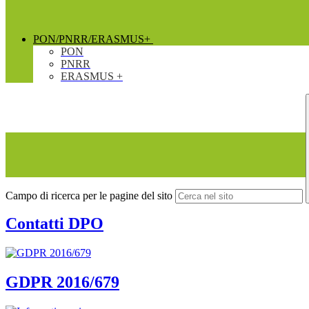
PON/PNRR/ERASMUS+
PON
PNRR
ERASMUS +
Campo di ricerca per le pagine del sito
Contatti DPO
GDPR 2016/679