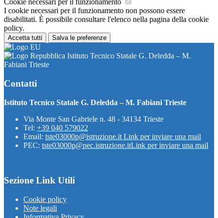
Cookie necessari per il funzionamento
I cookie necessari per il funzionamento non possono essere
disabilitati. È possibile consultare l'elenco nella pagina della cookie
policy.
Accetta tutti
Salva le preferenze
Istituto Tecnico Statale G. Deledda – M.
Fabiani Trieste
Contatti
Istituto Tecnico Statale G. Deledda – M. Fabiani Trieste
Via Monte San Gabriele n. 48 - 34134 Trieste
Tel:
+39 040 579022
Email:
tste03000p@istruzione.it
Link per inviare una mail
PEC:
tste03000p@pec.istruzione.it
Link per inviare una mail
Sezione Link Utili
Cookie policy
Note legali
Informativa Privacy