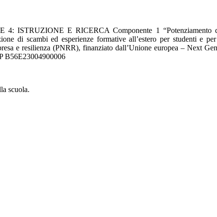
ZIONE E RICERCA Componente 1 “Potenziamento dell’offerta de
ne di scambi ed esperienze formative all’estero per studenti e per
presa e resilienza (PNRR), finanziato dall’Unione europea – Next G
CUP B56E23004900006
la scuola.