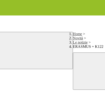
Home
>
Novità
>
Le notizie
>
ERASMUS + K122