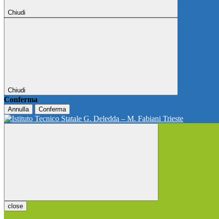
Chiudi
Chiudi
Conferma
Annulla
Conferma
close