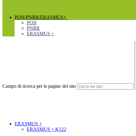
PON/PNRR/ERASMUS+
PON
PNRR
ERASMUS +
Campo di ricerca per le pagine del sito
ERASMUS +
ERASMUS + K122