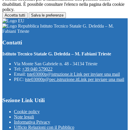
disabilitati. È possibile consultare l'elenco nella pagina della cookie
policy.
Accetta tutti
Salva le preferenze
Istituto Tecnico Statale G. Deledda – M.
Fabiani Trieste
Contatti
Istituto Tecnico Statale G. Deledda – M. Fabiani Trieste
Via Monte San Gabriele n. 48 - 34134 Trieste
Tel:
+39 040 579022
Email:
tste03000p@istruzione.it
Link per inviare una mail
PEC:
tste03000p@pec.istruzione.it
Link per inviare una mail
Sezione Link Utili
Cookie policy
Note legali
Informativa Privacy
Ufficio Relazioni con il Pubblico