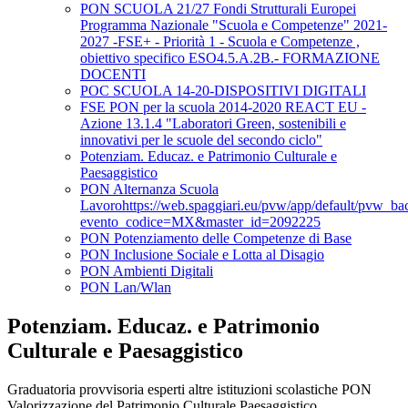
PON SCUOLA 21/27 Fondi Strutturali Europei
Programma Nazionale "Scuola e Competenze" 2021-
2027 -FSE+ - Priorità 1 - Scuola e Competenze ,
obiettivo specifico ESO4.5.A.2B.- FORMAZIONE
DOCENTI
POC SCUOLA 14-20-DISPOSITIVI DIGITALI
FSE PON per la scuola 2014-2020 REACT EU -
Azione 13.1.4 "Laboratori Green, sostenibili e
innovativi per le scuole del secondo ciclo"
Potenziam. Educaz. e Patrimonio Culturale e
Paesaggistico
PON Alternanza Scuola
Lavorohttps://web.spaggiari.eu/pvw/app/default/pvw_b
evento_codice=MX&master_id=2092225
PON Potenziamento delle Competenze di Base
PON Inclusione Sociale e Lotta al Disagio
PON Ambienti Digitali
PON Lan/Wlan
Potenziam. Educaz. e Patrimonio
Culturale e Paesaggistico
Graduatoria provvisoria esperti altre istituzioni scolastiche PON
Valorizzazione del Patrimonio Culturale Paesaggistico