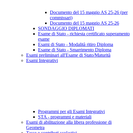
Documento del 15 maggio AS 25-26 (per
commissari)
Documento del 15 maggio AS 25-26
SONDAGGIO DIPLOMATI
Esame di Stato - richiesta certificato superamento
esame
Esami di Stato - Modalità ritiro Diploma
Esame di Stato - Smarrimento Diploma
Esami preliminari all'Esame di Stato/Maturità
Esami Integrativi
Programmi per gli Esami Integrativi
STA - programmi e materiali
Esami di abilitazione alla libera professione di
Geometra
Tasse e contributi scolastici