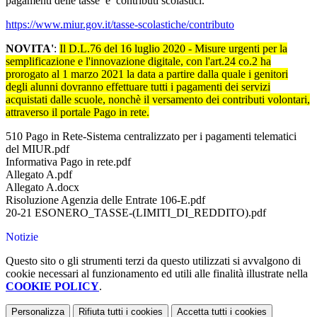
pagamenti delle tasse e contributi scolastici.
https://www.miur.gov.it/tasse-scolastiche/contributo
NOVITA'
:
Il D.L.76 del 16 luglio 2020 - Misure urgenti per la
semplificazione e l'innovazione digitale, con l'art.24 co.2 ha
prorogato al 1 marzo 2021 la data a partire dalla quale i genitori
degli alunni dovranno effettuare tutti i pagamenti dei servizi
acquistati dalle scuole, nonchè il versamento dei contributi volontari,
attraverso il portale Pago in rete.
510 Pago in Rete-Sistema centralizzato per i pagamenti telematici
del MIUR.pdf
Informativa Pago in rete.pdf
Allegato A.pdf
Allegato A.docx
Risoluzione Agenzia delle Entrate 106-E.pdf
20-21 ESONERO_TASSE-(LIMITI_DI_REDDITO).pdf
Notizie
Questo sito o gli strumenti terzi da questo utilizzati si avvalgono di
cookie necessari al funzionamento ed utili alle finalità illustrate nella
COOKIE POLICY
.
Personalizza
Rifiuta tutti
i cookies
Accetta tutti
i cookies