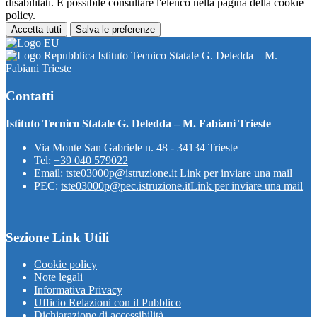
disabilitati. È possibile consultare l'elenco nella pagina della cookie
policy.
Accetta tutti
Salva le preferenze
Istituto Tecnico Statale G. Deledda – M.
Fabiani Trieste
Contatti
Istituto Tecnico Statale G. Deledda – M. Fabiani Trieste
Via Monte San Gabriele n. 48 - 34134 Trieste
Tel:
+39 040 579022
Email:
tste03000p@istruzione.it
Link per inviare una mail
PEC:
tste03000p@pec.istruzione.it
Link per inviare una mail
Sezione Link Utili
Cookie policy
Note legali
Informativa Privacy
Ufficio Relazioni con il Pubblico
Dichiarazione di accessibilità