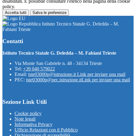
disabilitati. È possibile consultare l'elenco nella pagina della cookie
policy.
Accetta tutti
Salva le preferenze
Istituto Tecnico Statale G. Deledda – M.
Fabiani Trieste
Contatti
Istituto Tecnico Statale G. Deledda – M. Fabiani Trieste
Via Monte San Gabriele n. 48 - 34134 Trieste
Tel:
+39 040 579022
Email:
tste03000p@istruzione.it
Link per inviare una mail
PEC:
tste03000p@pec.istruzione.it
Link per inviare una mail
Sezione Link Utili
Cookie policy
Note legali
Informativa Privacy
Ufficio Relazioni con il Pubblico
Dichiarazione di accessibilità