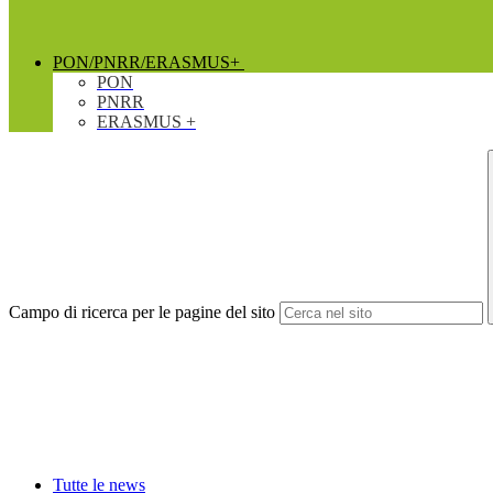
PON/PNRR/ERASMUS+
PON
PNRR
ERASMUS +
Campo di ricerca per le pagine del sito
Tutte le news