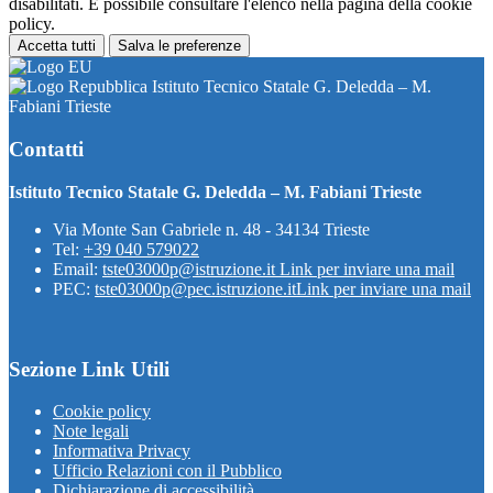
disabilitati. È possibile consultare l'elenco nella pagina della cookie
policy.
Accetta tutti
Salva le preferenze
Istituto Tecnico Statale G. Deledda – M.
Fabiani Trieste
Contatti
Istituto Tecnico Statale G. Deledda – M. Fabiani Trieste
Via Monte San Gabriele n. 48 - 34134 Trieste
Tel:
+39 040 579022
Email:
tste03000p@istruzione.it
Link per inviare una mail
PEC:
tste03000p@pec.istruzione.it
Link per inviare una mail
Sezione Link Utili
Cookie policy
Note legali
Informativa Privacy
Ufficio Relazioni con il Pubblico
Dichiarazione di accessibilità