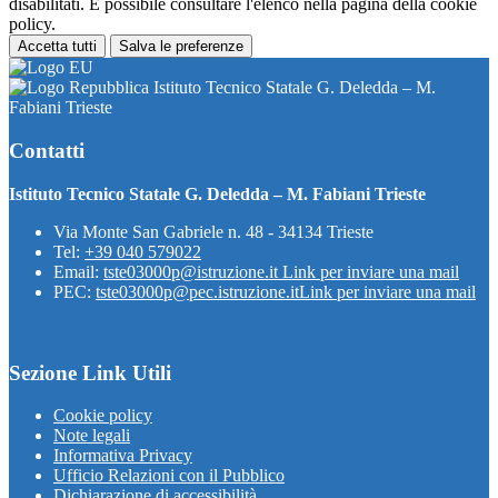
disabilitati. È possibile consultare l'elenco nella pagina della cookie
policy.
Accetta tutti
Salva le preferenze
Istituto Tecnico Statale G. Deledda – M.
Fabiani Trieste
Contatti
Istituto Tecnico Statale G. Deledda – M. Fabiani Trieste
Via Monte San Gabriele n. 48 - 34134 Trieste
Tel:
+39 040 579022
Email:
tste03000p@istruzione.it
Link per inviare una mail
PEC:
tste03000p@pec.istruzione.it
Link per inviare una mail
Sezione Link Utili
Cookie policy
Note legali
Informativa Privacy
Ufficio Relazioni con il Pubblico
Dichiarazione di accessibilità