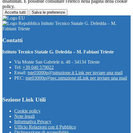
disabilitati. È possibile consultare l'elenco nella pagina della cookie
policy.
Accetta tutti
Salva le preferenze
Istituto Tecnico Statale G. Deledda – M.
Fabiani Trieste
Contatti
Istituto Tecnico Statale G. Deledda – M. Fabiani Trieste
Via Monte San Gabriele n. 48 - 34134 Trieste
Tel:
+39 040 579022
Email:
tste03000p@istruzione.it
Link per inviare una mail
PEC:
tste03000p@pec.istruzione.it
Link per inviare una mail
Sezione Link Utili
Cookie policy
Note legali
Informativa Privacy
Ufficio Relazioni con il Pubblico
Dichiarazione di accessibilità