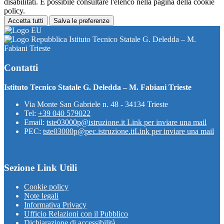
disabilitati. È possibile consultare l'elenco nella pagina della cookie
policy.
Accetta tutti
Salva le preferenze
Istituto Tecnico Statale G. Deledda – M.
Fabiani Trieste
Contatti
Istituto Tecnico Statale G. Deledda – M. Fabiani Trieste
Via Monte San Gabriele n. 48 - 34134 Trieste
Tel:
+39 040 579022
Email:
tste03000p@istruzione.it
Link per inviare una mail
PEC:
tste03000p@pec.istruzione.it
Link per inviare una mail
Sezione Link Utili
Cookie policy
Note legali
Informativa Privacy
Ufficio Relazioni con il Pubblico
Dichiarazione di accessibilità