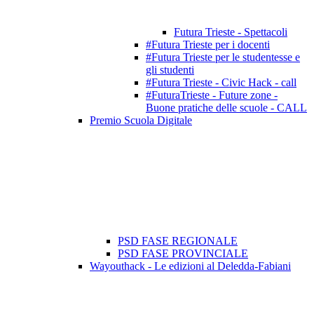
Futura Trieste - Spettacoli
#Futura Trieste per i docenti
#Futura Trieste per le studentesse e
gli studenti
#Futura Trieste - Civic Hack - call
#FuturaTrieste - Future zone -
Buone pratiche delle scuole - CALL
Premio Scuola Digitale
PSD FASE REGIONALE
PSD FASE PROVINCIALE
Wayouthack - Le edizioni al Deledda-Fabiani