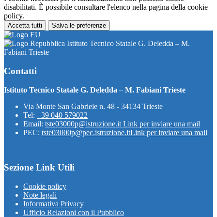
disabilitati. È possibile consultare l'elenco nella pagina della cookie
policy.
Accetta tutti
Salva le preferenze
Istituto Tecnico Statale G. Deledda – M.
Fabiani Trieste
Contatti
Istituto Tecnico Statale G. Deledda – M. Fabiani Trieste
Via Monte San Gabriele n. 48 - 34134 Trieste
Tel:
+39 040 579022
Email:
tste03000p@istruzione.it
Link per inviare una mail
PEC:
tste03000p@pec.istruzione.it
Link per inviare una mail
Sezione Link Utili
Cookie policy
Note legali
Informativa Privacy
Ufficio Relazioni con il Pubblico