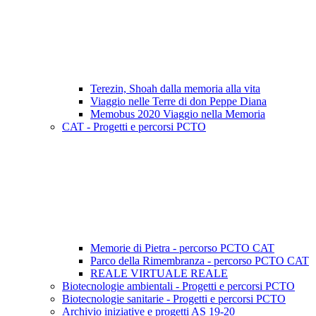
Terezin, Shoah dalla memoria alla vita
Viaggio nelle Terre di don Peppe Diana
Memobus 2020 Viaggio nella Memoria
CAT - Progetti e percorsi PCTO
Memorie di Pietra - percorso PCTO CAT
Parco della Rimembranza - percorso PCTO CAT
REALE VIRTUALE REALE
Biotecnologie ambientali - Progetti e percorsi PCTO
Biotecnologie sanitarie - Progetti e percorsi PCTO
Archivio iniziative e progetti AS 19-20