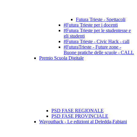
Futura Trieste - Spettacoli
#Futura Trieste per i docenti
#Futura Trieste per le studentesse e
gli studenti
#Futura Trieste - Civic Hack - call
#FuturaTrieste - Future zone -
Buone pratiche delle scuole - CALL
Premio Scuola Digitale
PSD FASE REGIONALE
PSD FASE PROVINCIALE
Wayouthack - Le edizioni al Deledda-Fabiani