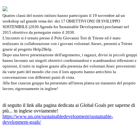
Quattro classi del nostro istituto hanno partecipato il 19 novembre ad un
workshop sul grande tema dei dei 17 OBIETTIVI ONU DI SVILUPPO
SOSTENIBILE (2030 Agenda for Sustainable Development) proclamati nel
2015 obiettivo da perseguire entro il 2030.
L'incontro si è tenuto presso il Polo Giovanni Toti di Trieste ed è stato
realizzato in collaborazione con i giovani volontari Aiesec, presenti a Trieste
grazie al progetto Help2Help.
Dopo una breve presentazione dell'argomento, i ragazzi, divisi in piccoli gruppi
hanno lavorato sui singoli obiettivi confrontandosi e scambiandosi riflessioni e
opinioni, il tutto in inglese grazie alla presenza dei volontari Aisec provenienti
da varie parti del mondo che con il loro apporto hanno arricchito la
conversazione con differenti punti di vista.
Alla fine ciascun gruppo ha presentato all'intera platea un riassunto del proprio
lavoro, rigorosamente in inglese!
di seguito il link alla pagina dedicata ai Global Goals per saperne di
più... in inglese ovviamente!
https://www.un.org/
sustainabledevelopment/
sustainable-
development-goals/