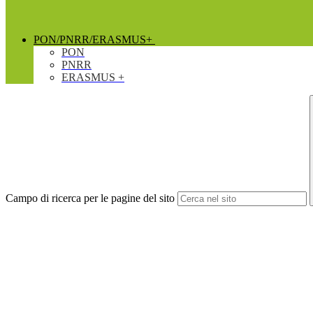
PON/PNRR/ERASMUS+
PON
PNRR
ERASMUS +
Campo di ricerca per le pagine del sito