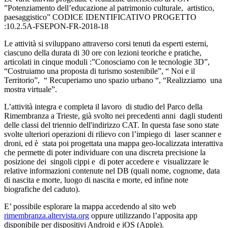
”Potenziamento dell’educazione al patrimonio culturale, artistico,
paesaggistico” CODICE IDENTIFICATIVO PROGETTO
:10.2.5A-FSEPON-FR-2018-18
Le attività si sviluppano attraverso corsi tenuti da esperti esterni,
ciascuno della durata di 30 ore con lezioni teoriche e pratiche,
articolati in cinque moduli :”Conosciamo con le tecnologie 3D”,
“Costruiamo una proposta di turismo sostenibile”, “ Noi e il
Territorio”, “ Recuperiamo uno spazio urbano “, “Realizziamo una
mostra virtuale”.
L’attività integra e completa il lavoro di studio del Parco della
Rimembranza a Trieste, già svolto nei precedenti anni dagli studenti
delle classi del triennio dell'indirizzo CAT. In questa fase sono state
svolte ulteriori operazioni di rilievo con l’impiego di laser scanner e
droni, ed è stata poi progettata una mappa geo-localizzata interattiva
che permette di poter individuare con una discreta precisione la
posizione dei singoli cippi e di poter accedere e visualizzare le
relative informazioni contenute nel DB (quali nome, cognome, data
di nascita e morte, luogo di nascita e morte, ed infine note
biografiche del caduto).
E’ possibile esplorare la mappa accedendo al sito web
rimembranza.altervista.org
oppure utilizzando l’apposita app
disponibile per dispositivi Android e iOS (Apple).