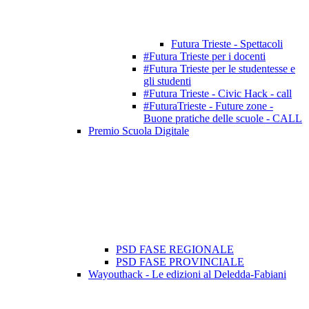
Futura Trieste - Spettacoli
#Futura Trieste per i docenti
#Futura Trieste per le studentesse e
gli studenti
#Futura Trieste - Civic Hack - call
#FuturaTrieste - Future zone -
Buone pratiche delle scuole - CALL
Premio Scuola Digitale
PSD FASE REGIONALE
PSD FASE PROVINCIALE
Wayouthack - Le edizioni al Deledda-Fabiani