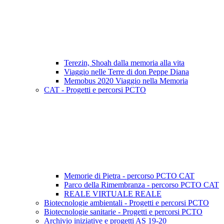
Terezin, Shoah dalla memoria alla vita
Viaggio nelle Terre di don Peppe Diana
Memobus 2020 Viaggio nella Memoria
CAT - Progetti e percorsi PCTO
Memorie di Pietra - percorso PCTO CAT
Parco della Rimembranza - percorso PCTO CAT
REALE VIRTUALE REALE
Biotecnologie ambientali - Progetti e percorsi PCTO
Biotecnologie sanitarie - Progetti e percorsi PCTO
Archivio iniziative e progetti AS 19-20