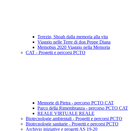
Terezin, Shoah dalla memoria alla vita
Viaggio nelle Terre di don Peppe Diana
Memobus 2020 Viaggio nella Memoria
CAT - Progetti e percorsi PCTO
Memorie di Pietra - percorso PCTO CAT
Parco della Rimembranza - percorso PCTO CAT
REALE VIRTUALE REALE
Biotecnologie ambientali - Progetti e percorsi PCTO
Biotecnologie sanitarie - Progetti e percorsi PCTO
Archivio iniziative e progetti AS 19-20