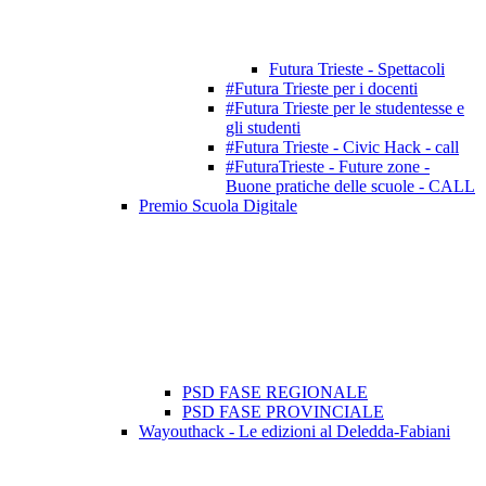
Futura Trieste - Spettacoli
#Futura Trieste per i docenti
#Futura Trieste per le studentesse e
gli studenti
#Futura Trieste - Civic Hack - call
#FuturaTrieste - Future zone -
Buone pratiche delle scuole - CALL
Premio Scuola Digitale
PSD FASE REGIONALE
PSD FASE PROVINCIALE
Wayouthack - Le edizioni al Deledda-Fabiani