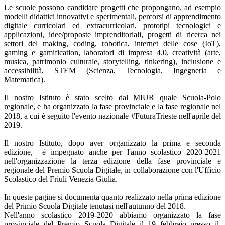
Le scuole possono candidare progetti che propongano, ad esempio
modelli didattici innovativi e sperimentali, percorsi di apprendimento
digitale curricolari ed extracurricolari, prototipi tecnologici e
applicazioni, idee/proposte imprenditoriali, progetti di ricerca nei
settori del making, coding, robotica, internet delle cose (IoT),
gaming e gamification, laboratori di impresa 4.0, creatività (arte,
musica, patrimonio culturale, storytelling, tinkering), inclusione e
accessibilità, STEM (Scienza, Tecnologia, Ingegneria e
Matematica).
Il nostro Istituto è stato scelto dal MIUR quale Scuola-Polo
regionale, e ha organizzato la fase provinciale e la fase regionale nel
2018, a cui è seguito l'evento nazionale #FuturaTrieste nell'aprile del
2019.
Il nostro Istituto, dopo aver organizzato la prima e seconda
edizione, è impegnato anche per l'anno scolastico 2020-2021
nell'organizzazione la terza edizione della fase provinciale e
regionale del Premio Scuola Digitale, in collaborazione con l'Ufficio
Scolastico del Friuli Venezia Giulia.
In queste pagine si documenta quanto realizzato nella prima edizione
del Primio Scuola Digitale tenutasi nell'autunno del 2018.
Nell'anno scolastico 2019-2020 abbiamo organizzato la fase
provinciale del Premio Scuola Digitale il 19 febbraio presso il