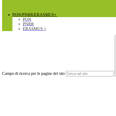
PON/PNRR/ERASMUS+
PON
PNRR
ERASMUS +
Campo di ricerca per le pagine del sito