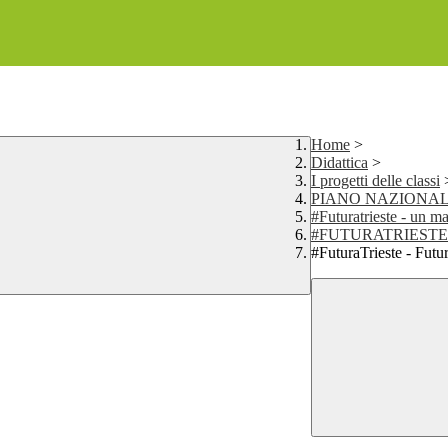
Home
>
Didattica
>
I progetti delle classi
PIANO NAZIONAL
#Futuratrieste - un ma
#FUTURATRIESTE - 
#FuturaTrieste - Futu