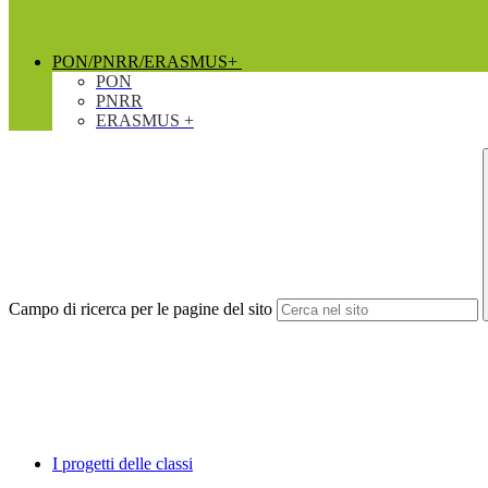
PON/PNRR/ERASMUS+
PON
PNRR
ERASMUS +
Campo di ricerca per le pagine del sito
I progetti delle classi