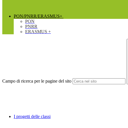
PON/PNRR/ERASMUS+
PON
PNRR
ERASMUS +
Campo di ricerca per le pagine del sito
I progetti delle classi