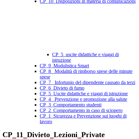
CP_10_Disposizioni in materia di comunicazioni
CP_5_uscite didattiche e viaggi di
istruzione
CP_9_Modulistica Smart
CP_8_ Modalità di rimborso spese delle minute
spese
CP_7_ Infortunio del dipendente causato da terzi
CP_6_Divieto di fumo
CP_5_Uscite didattiche e viaggi di istruzione
CP_4_ Prevenzione e promozione alla salute
CP_3_Comportamento studenti
CP_2_Comportamento in caso di sciopero
CP_1_Sicurezza e Prevenzione sui luoghi di
lavoro
CP_11_Divieto_Lezioni_Private