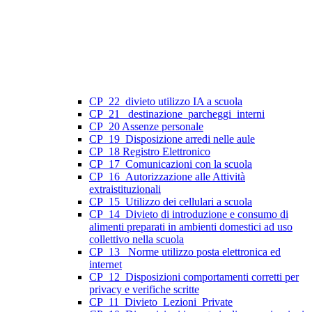
CP_22_divieto utilizzo IA a scuola
CP_21_ destinazione_parcheggi_interni
CP_20 Assenze personale
CP_19_Disposizione arredi nelle aule
CP_18 Registro Elettronico
CP_17_Comunicazioni con la scuola
CP_16_Autorizzazione alle Attività
extraistituzionali
CP_15_Utilizzo dei cellulari a scuola
CP_14_Divieto di introduzione e consumo di
alimenti preparati in ambienti domestici ad uso
collettivo nella scuola
CP_13_ Norme utilizzo posta elettronica ed
internet
CP_12_Disposizioni comportamenti corretti per
privacy e verifiche scritte
CP_11_Divieto_Lezioni_Private