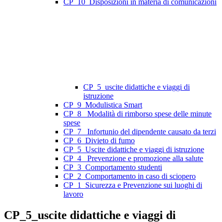
CP_10_Disposizioni in materia di comunicazioni
CP_5_uscite didattiche e viaggi di
istruzione
CP_9_Modulistica Smart
CP_8_ Modalità di rimborso spese delle minute
spese
CP_7_ Infortunio del dipendente causato da terzi
CP_6_Divieto di fumo
CP_5_Uscite didattiche e viaggi di istruzione
CP_4_ Prevenzione e promozione alla salute
CP_3_Comportamento studenti
CP_2_Comportamento in caso di sciopero
CP_1_Sicurezza e Prevenzione sui luoghi di
lavoro
CP_5_uscite didattiche e viaggi di