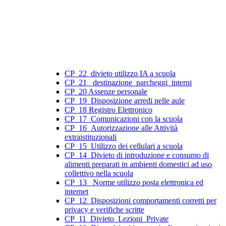
CP_22_divieto utilizzo IA a scuola
CP_21_ destinazione_parcheggi_interni
CP_20 Assenze personale
CP_19_Disposizione arredi nelle aule
CP_18 Registro Elettronico
CP_17_Comunicazioni con la scuola
CP_16_Autorizzazione alle Attività
extraistituzionali
CP_15_Utilizzo dei cellulari a scuola
CP_14_Divieto di introduzione e consumo di
alimenti preparati in ambienti domestici ad uso
collettivo nella scuola
CP_13_ Norme utilizzo posta elettronica ed
internet
CP_12_Disposizioni comportamenti corretti per
privacy e verifiche scritte
CP_11_Divieto_Lezioni_Private